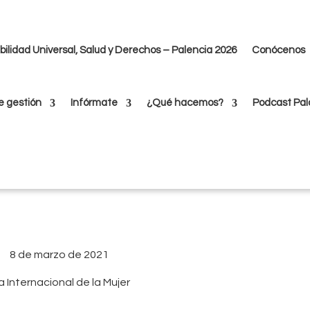
ilidad Universal, Salud y Derechos – Palencia 2026
Conócenos
e las Mujeres con Discapacidad
e gestión
Infórmate
¿Qué hacemos?
Podcast Pal
8 de marzo de 2021
a Internacional de la Mujer