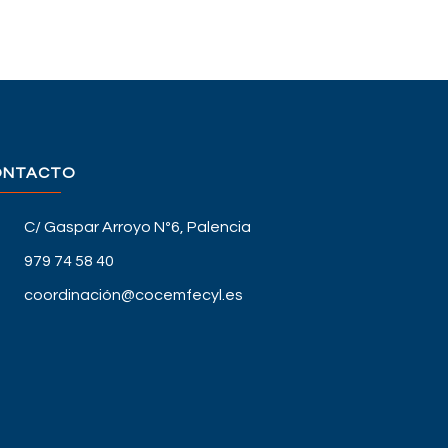
ONTACTO
C/ Gaspar Arroyo Nº6, Palencia
979 74 58 40
coordinación@cocemfecyl.es