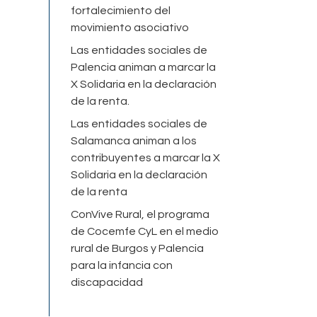
fortalecimiento del
movimiento asociativo
Las entidades sociales de
Palencia animan a marcar la
X Solidaria en la declaración
de la renta.
Las entidades sociales de
Salamanca animan a los
contribuyentes a marcar la X
Solidaria en la declaración
de la renta
ConVive Rural, el programa
de Cocemfe CyL en el medio
rural de Burgos y Palencia
para la infancia con
discapacidad