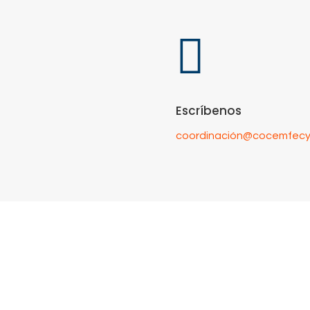

Escríbenos
coordinación@cocemfecyl