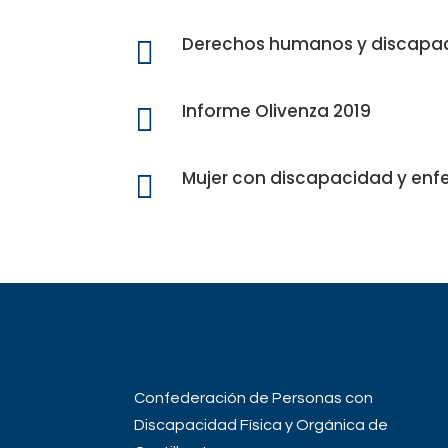
Derechos humanos y discapa

Informe Olivenza 2019

Mujer con discapacidad y en

Confederación de Personas con
Discapacidad Física y Orgánica de