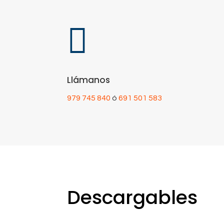

Llámanos
979 745 840
ó
691 501 583
Descargables