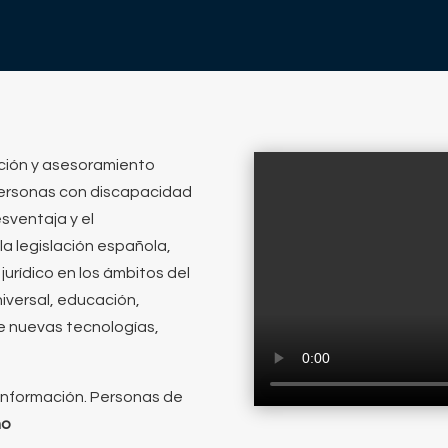
ción y asesoramiento
personas con discapacidad
esventaja y el
a legislación española,
jurídico en los ámbitos del
niversal, educación,
de nuevas tecnologías,
 información. Personas de
ho