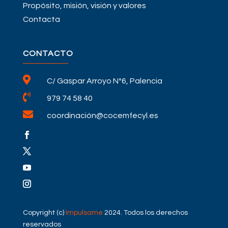
Propósito, misión, visión y valores
Contacta
CONTACTO

C/ Gaspar Arroyo Nº6, Palencia

979 74 58 40

coordinación@cocemfecyl.es
Copyright (c)
Impulsame
2024. Todos los derechos
reservados