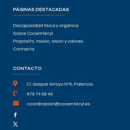
PÁGINAS DESTACADAS
Discapacidad física y orgánica
Sobre Cocemfecyl
Propósito, misión, visión y valores
Contacta
CONTACTO

C/ Gaspar Arroyo Nº6, Palencia

979 74 58 40

coordinación@cocemfecyl.es