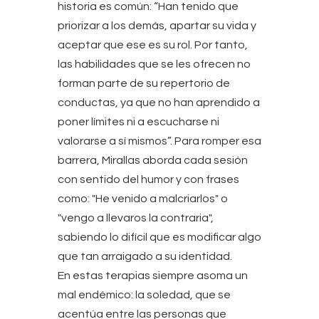
historia es común: “Han tenido que
priorizar a los demás, apartar su vida y
aceptar que ese es su rol. Por tanto,
las habilidades que se les ofrecen no
forman parte de su repertorio de
conductas, ya que no han aprendido a
poner límites ni a escucharse ni
valorarse a sí mismos”. Para romper esa
barrera, Mirallas aborda cada sesión
con sentido del humor y con frases
como: "He venido a malcriarlos" o
"vengo a llevaros la contraria",
sabiendo lo difícil que es modificar algo
que tan arraigado a su identidad.
En estas terapias siempre asoma un
mal endémico: la soledad, que se
acentúa entre las personas que