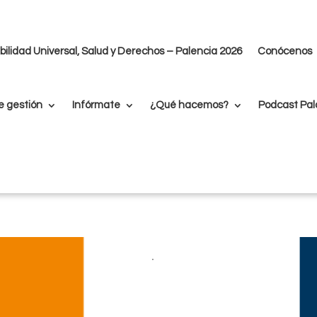
ilidad Universal, Salud y Derechos – Palencia 2026
Conócenos
 de la Salud
e gestión
Infórmate
¿Qué hacemos?
Podcast Pal