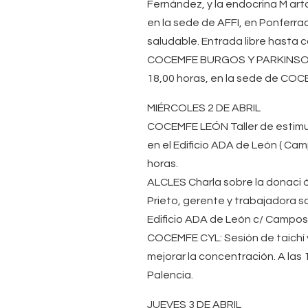
Fernández, y la endocrina M arta
en la sede de AFFI, en Ponferr
saludable. Entrada libre hasta 
COCEMFE BURGOS Y PARKINSON BU
18,00 horas, en la sede de COC
MIÉRCOLES 2 DE ABRIL
COCEMFE LEÓN Taller de estimul
en el Edificio ADA de León ( Camp
horas.
ALCLES Charla sobre la donaci 
Prieto, gerente y trabajadora so
Edificio ADA de León c/ Campos 
COCEMFE CYL: Sesión de taichí y 
mejorar la concentración. A las
Palencia.
JUEVES 3 DE ABRIL