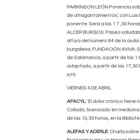
PARKINSON LEÓN Ponencia sobre 
de atragantamientos’, con Luis 
ponente. Será a las 1 7 ,30 hor
ALCER BURGOS: Paseo saludable 
altura del número 84 de la avda. 
burgalesa. FUNDACIÓN AVIVA: Se
de Salamanca, a partir de las 11
adaptado, a partir de las 17,30
s/n).
VIERNES 4 DE ABRIL
AFACYL:
‘El dolor crónico tiene
Collado, licenciado en medicina 
de las 10,30 horas, en la Bibliot
ALEFAS Y ADERLE
: Charla sobre
fisioterapeuta Luis Macías Barrie