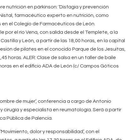
nutrición en párkinson: ‘Disfagia y prevención
Nistal, farmacéutico experto en nutrición, como
as en el Colegio de Farmacéuticos de León.
por el río Vena, con salida desde el Templete, a la
Castilla y León, a partir de las 18,00 horas, en la capital
sión de pilates en el conocido Parque de los Jesuitas,
,45 horas. ALER: Clase de salsa en un taller de baile
 horas en el edificio ADA de León (c/ Campos Góticos
 nombre de mujer’, conferencia a cargo de Antonio
y cirugía y especialista en reumatología. Será a partir
eca Pública de Palencia.
 ‘Movimiento, dolor y responsabilidad’, con el
ntos, a partir de las 17,30 horas en el Edificio ADA, de