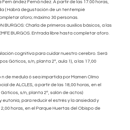
 Fern ández Ferná ndez. A partir de las 17.00 horas,
ada ( Habrá degustación de un tentempié
completar aforo; máximo 30 personas.
RGOS: Charla de primeros auxilios básicos, a las
EMFE BURGOS. Entrada libre hasta completar aforo.
ación cognitiva para cuidar nuestro cerebro. Será
os Góticos, s/n, planta 2ª, aula 1), a las 17,00
ó n de medula ó sea impartida por Mamen Olmo
cial de ALCLES, a partir de las 18,00 horas, en el
Góticos, s/n, planta 2ª, salón de actos)
eutonía, para reducir el estrés y la ansiedad y
 12,00 horas, en el Parque Huertas del Obispo de