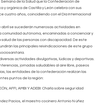
a Semana de la Salud que la Confederación de
a y orgánica de Castilla y León celebra con sus
 cuatro años, coincidiendo con el Día Internacional
de abril se sucederán numerosas actividades en
tra comunidad autónoma, encaminadas a concienciar y
 la salud de las personas con discapacidad. De este
undirán las principales reivindicaciones de este grupo
sociosanitaria.
versas actividades divulgativas, lúdicas y deportivas.
nferencias, jornadas saludables al aire libre, paseos
as, las entidades de la confederación realizan las
ntes puntos de la región:
N, AFFI, AMBI Y ADEBI: Charla sobre segur idad
ández Pacios, el maestro cocinero Antonio N úñez