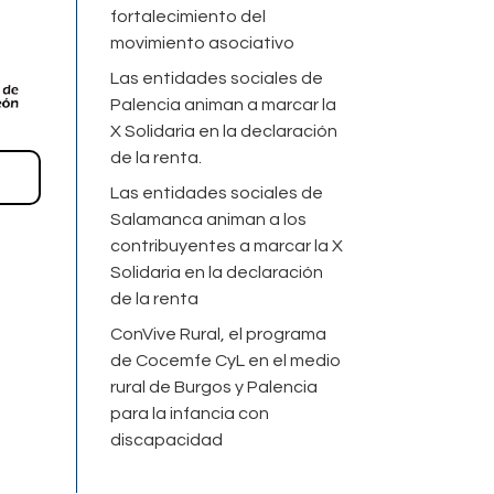
fortalecimiento del
movimiento asociativo
Las entidades sociales de
Palencia animan a marcar la
X Solidaria en la declaración
de la renta.
Las entidades sociales de
Salamanca animan a los
contribuyentes a marcar la X
Solidaria en la declaración
de la renta
ConVive Rural, el programa
de Cocemfe CyL en el medio
rural de Burgos y Palencia
para la infancia con
discapacidad