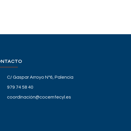
ONTACTO
C/ Gaspar Arroyo Nº6, Palencia
979 74 58 40
coordinación@cocemfecyl.es