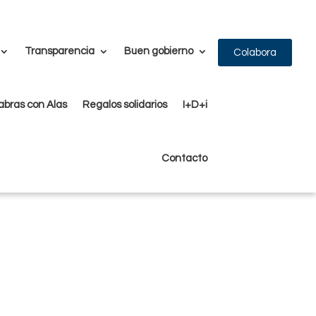
Transparencia
Buen gobierno
Colabora
abras con Alas
Regalos solidarios
I+D+i
cia.
Contacto