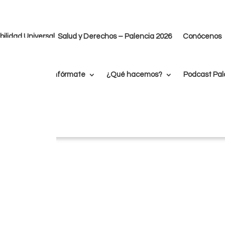
ilidad Universal, Salud y Derechos – Palencia 2026
Conócenos
Belén Losada
Promotora Laboral-orientadora
e gestión
Infórmate
¿Qué hacemos?
Podcast Pal
Cercanía, orientación a resultados y efica